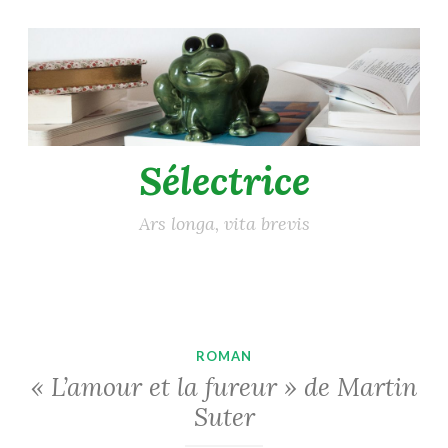
Accéder
au
contenu
principal
Sélectrice
Ars longa, vita brevis
ROMAN
« L’amour et la fureur » de Martin
Suter