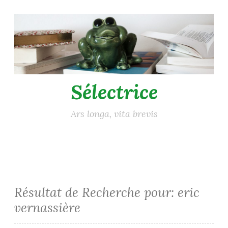
Accéder
au
contenu
principal
Sélectrice
Ars longa, vita brevis
Résultat de Recherche pour:
eric
vernassière