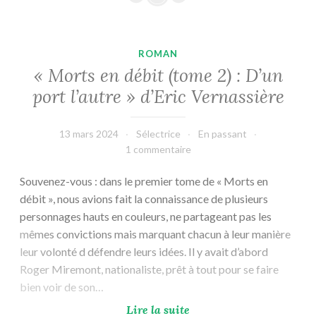
(tome
3) :
Crouzades »
ROMAN
d’Eric
« Morts en débit (tome 2) : D’un
Vernassière
port l’autre » d’Eric Vernassière
13 mars 2024
Sélectrice
En passant
1 commentaire
Souvenez-vous : dans le premier tome de « Morts en
débit », nous avions fait la connaissance de plusieurs
personnages hauts en couleurs, ne partageant pas les
mêmes convictions mais marquant chacun à leur manière
leur volonté d défendre leurs idées. Il y avait d’abord
Roger Miremont, nationaliste, prêt à tout pour se faire
bien voir de son…
«
Lire la suite