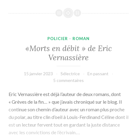
Morts
en
débit
(tome
2) :
POLICIER
·
ROMAN
D’un
«Morts en débit » de Eric
port
Vernassière
l’autre
»
d’Eric
15 janvier 2023
Sélectrice
En passant
5 commentaires
Vernassière
Eric Vernassière est déjà l’auteur de deux romans, dont
« Grèves de la fin… » que j’avais chroniqué sur le blog. Il
continue son chemin d’auteur avec un roman plus proche
du polar, au titre clin d’oeil à Louis-Ferdinand Céline dont il
est un lecteur fervent tout en gardant la juste distance
avec les convictions de l’écrivain.…