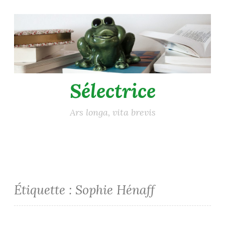
Accéder
au
contenu
principal
Sélectrice
Ars longa, vita brevis
Étiquette :
Sophie Hénaff