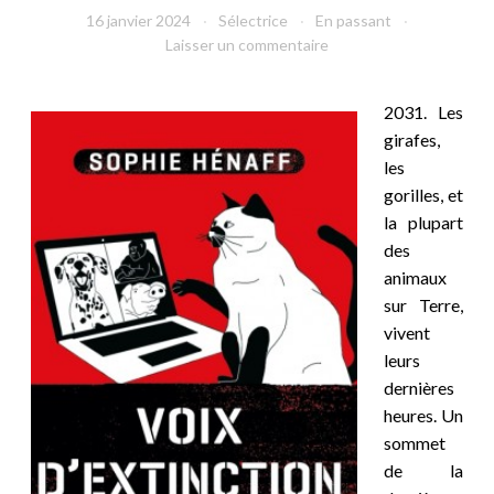
16 janvier 2024
Sélectrice
En passant
Laisser un commentaire
2031. Les
girafes,
les
gorilles, et
la plupart
des
animaux
sur Terre,
vivent
leurs
dernières
heures. Un
sommet
de la