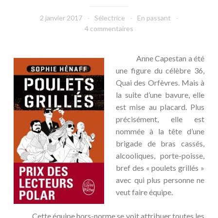
2 janvier 2017
Sélectrice
En passant
4 commentaires
Anne Capestan a été
une figure du célèbre 36,
Quai des Orfèvres. Mais à
la suite d’une bavure, elle
est mise au placard. Plus
précisément, elle est
nommée à la tête d’une
brigade de bras cassés,
alcooliques, porte-poisse,
bref des « poulets grillés »
avec qui plus personne ne
veut faire équipe.
Cette équipe hors-norme se voit attribuer toutes les