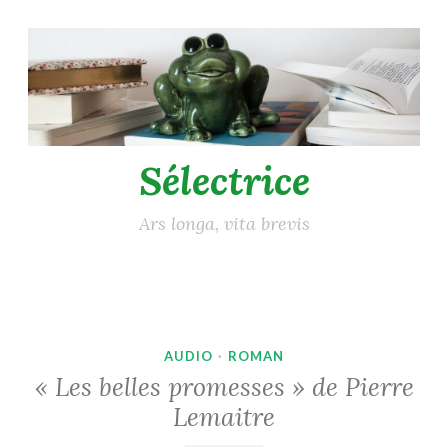
Accéder
au
contenu
principal
Sélectrice
Ars longa, vita brevis
AUDIO
·
ROMAN
« Les belles promesses » de Pierre
Lemaitre