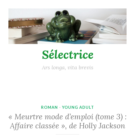
Accéder
au
contenu
principal
Sélectrice
Ars longa, vita brevis
ROMAN
·
YOUNG ADULT
« Meurtre mode d’emploi (tome 3) :
Affaire classée », de Holly Jackson