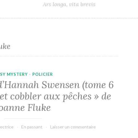
Ars longa, vita brevis
uke
SY MYSTERY
·
POLICIER
 d’Hannah Swensen (tome 6
 et cobbler aux pêches » de
Joanne Fluke
lectrice
En passant
Laisser un commentaire