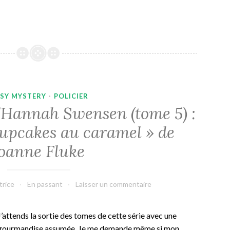
SY MYSTERY
·
POLICIER
d’Hannah Swensen (tome 5) :
cupcakes au caramel » de
Joanne Fluke
trice
En passant
Laisser un commentaire
J’attends la sortie des tomes de cette série avec une
gourmandise assumée. Je me demande même si mon