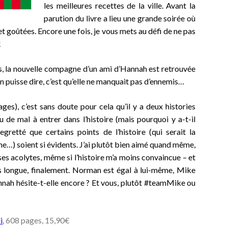
les meilleures recettes de la ville. Avant la
parution du livre a lieu une grande soirée où
et goûtées. Encore une fois, je vous mets au défi de ne pas
!
es, la nouvelle compagne d’un ami d’Hannah est retrouvée
n puisse dire, c’est qu’elle ne manquait pas d’ennemis…
es), c’est sans doute pour cela qu’il y a deux histories
u de mal à entrer dans l’histoire (mais pourquoi y a-t-il
egretté que certains points de l’histoire (qui serait la
ime…) soient si évidents. J’ai plutôt bien aimé quand même,
ses acolytes, même si l’histoire m’a moins convaincue – et
 plus longue, finalement. Norman est égal à lui-même, Mike
nnah hésite-t-elle encore ? Et vous, plutôt #teamMike ou
i
, 608 pages, 15,90€