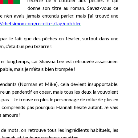
recette de « cobbler aux pêches » qui
donne son titre au roman. Savez-vous ce
 n’en avais jamais entendu parler, mais j’ai trouvé une
://chefsimon.com/recettes/tag/cobbler
 par le fait que des pêches en février, surtout dans une
, c’était un peu bizarre !
rer longtemps, car Shawna Lee est retrouvée assassinée.
oupable, mais je m’étais bien trompée !
endants (Norman et Mike), cela devient insupportable.
i offre un pendentif en coeur, mais tous les deux la vouvoient
s pas… Je trouve en plus le personnage de mike de plus en
ne comprends pas pourquoi Hannah hésite autant. Je vais
es amours !
 de mots, on retrouve tous les ingrédients habituels, les
Hannah, et toujours quelques recettes.