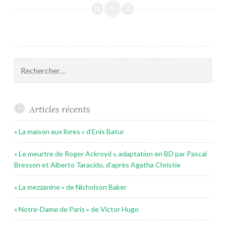
chimie
–
La
brillante
destinée
Rechercher :
d’Elizabeth
Zott »
de
Articles récents
Bonnie
Garmus
« La maison aux livres » d’Enis Batur
« Le meurtre de Roger Ackroyd », adaptation en BD par Pascal
Bresson et Alberto Taracido, d’après Agatha Christie
« La mezzanine » de Nicholson Baker
« Notre-Dame de Paris » de Victor Hugo