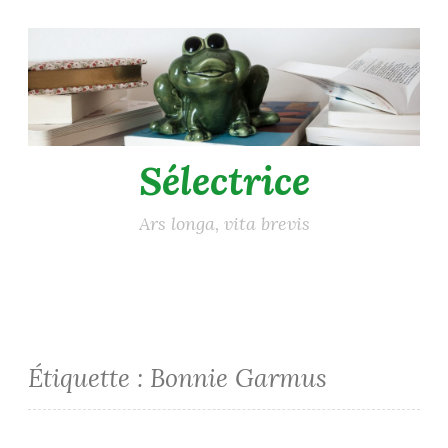
Accéder
au
contenu
principal
Sélectrice
Ars longa, vita brevis
Étiquette :
Bonnie Garmus