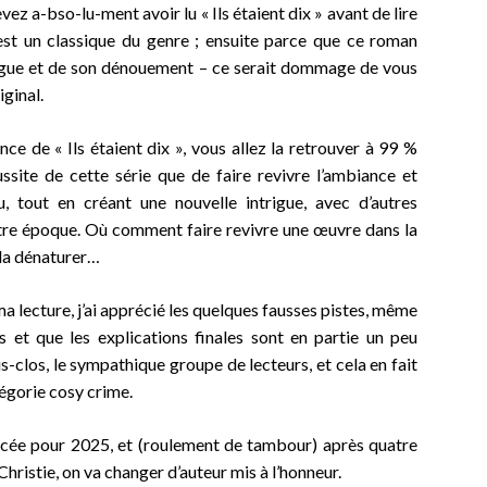
ez a-bso-lu-ment avoir lu « Ils étaient dix » avant de lire
st un classique du genre ; ensuite parce que ce roman
trigue et de son dénouement – ce serait dommage de vous
iginal.
nce de « Ils étaient dix », vous allez la retrouver à 99 %
ssite de cette série que de faire revivre l’ambiance et
u, tout en créant une nouvelle intrigue, avec d’autres
utre époque. Où comment faire revivre une œuvre dans la
 la dénaturer…
a lecture, j’ai apprécié les quelques fausses pistes, même
es et que les explications finales sont en partie un peu
is-clos, le sympathique groupe de lecteurs, et cela en fait
égorie cosy crime.
oncée pour 2025, et (roulement de tambour) après quatre
hristie, on va changer d’auteur
mis à l’honneur.