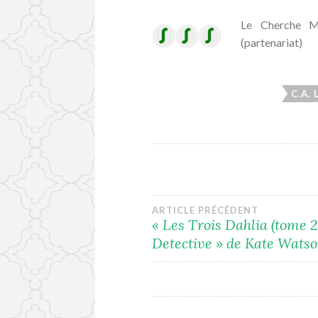
Le Cherche Mi
(partenariat)
C.A.
Navigation
ARTICLE PRÉCÉDENT
« Les Trois Dahlia (tome 2
Detective » de Kate Wats
de
l’article