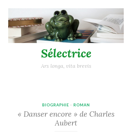
Accéder
au
contenu
principal
Sélectrice
Ars longa, vita brevis
BIOGRAPHIE
·
ROMAN
« Danser encore » de Charles
Aubert