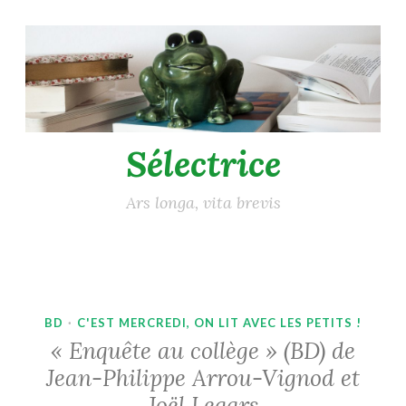
Accéder
au
contenu
principal
Sélectrice
Ars longa, vita brevis
BD
·
C'EST MERCREDI, ON LIT AVEC LES PETITS !
« Enquête au collège » (BD) de
Jean-Philippe Arrou-Vignod et
Joël Legars