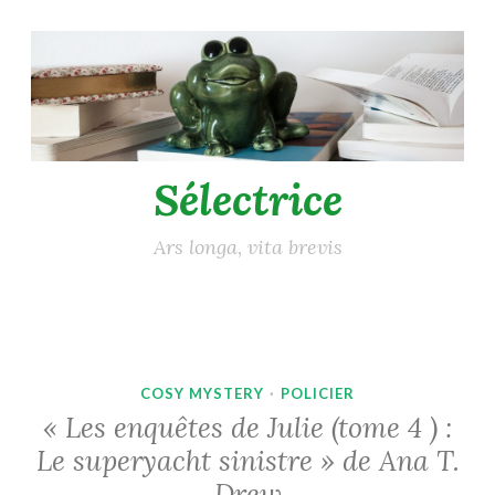
Accéder
au
contenu
principal
Sélectrice
Ars longa, vita brevis
COSY MYSTERY
·
POLICIER
« Les enquêtes de Julie (tome 4 ) :
Le superyacht sinistre » de Ana T.
Drew