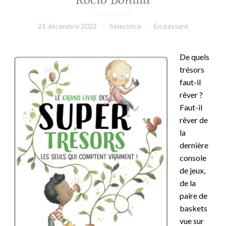
21 décembre 2022
Sélectrice
En passant
De quels
trésors
faut-il
rêver ?
Faut-il
rêver de
la
dernière
console
de jeux,
de la
paire de
baskets
vue sur