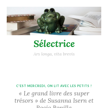
Accéder
au
contenu
principal
Sélectrice
Ars longa, vita brevis
C'EST MERCREDI, ON LIT AVEC LES PETITS !
« Le grand livre des super
trésors » de Susanna Isern et
Rocio Bonilla