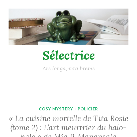
Accéder
au
contenu
principal
Sélectrice
Ars longa, vita brevis
COSY MYSTERY
·
POLICIER
« La cuisine mortelle de Tita Rosie
(tome 2) : L’art meurtrier du halo-
halo » de Mia P. Manansala