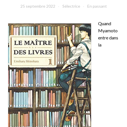
25 septembre 2022
Sélectrice
En passant
Quand
Myamoto
entre dans
la