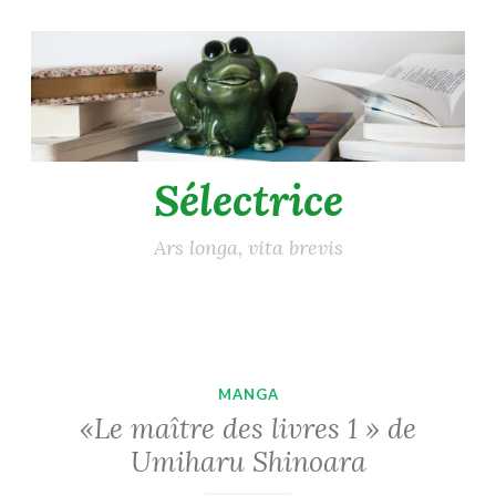
Accéder
au
contenu
principal
Sélectrice
Ars longa, vita brevis
MANGA
«Le maître des livres 1 » de
Umiharu Shinoara