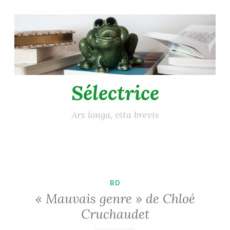
Accéder
au
contenu
principal
Sélectrice
Ars longa, vita brevis
BD
« Mauvais genre » de Chloé
Cruchaudet