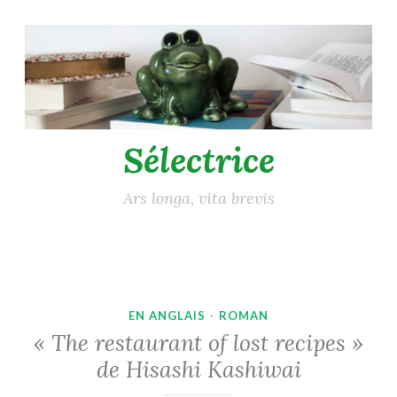
Accéder
au
contenu
principal
Sélectrice
Ars longa, vita brevis
EN ANGLAIS
·
ROMAN
« The restaurant of lost recipes »
de Hisashi Kashiwai