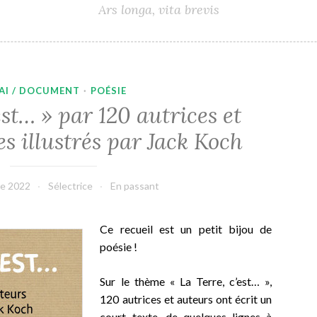
Ars longa, vita brevis
AI / DOCUMENT
·
POÉSIE
est… » par 120 autrices et
es illustrés par Jack Koch
e 2022
Sélectrice
En passant
Ce recueil est un petit bijou de
poésie !
Sur le thème « La Terre, c’est… »,
120 autrices et auteurs ont écrit un
court texte, de quelques lignes à