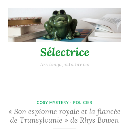
Accéder
au
contenu
principal
Sélectrice
Ars longa, vita brevis
COSY MYSTERY
·
POLICIER
« Son espionne royale et la fiancée
de Transylvanie » de Rhys Bowen