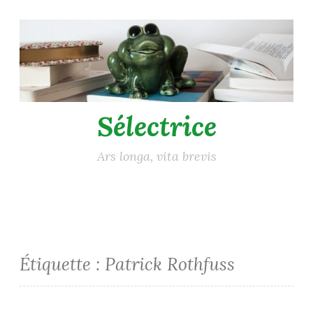
Accéder
au
contenu
principal
Sélectrice
Ars longa, vita brevis
Étiquette :
Patrick Rothfuss