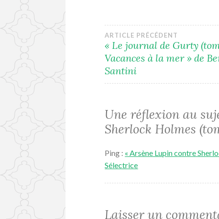
Navigation
ARTICLE PRÉCÉDENT
« Le journal de Gurty (tom
Vacances à la mer » de B
de
Santini
l’article
Une réflexion au suj
Sherlock Holmes (tome
Ping :
« Arsène Lupin contre Sherlo
Sélectrice
Laisser un comment