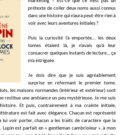
marketing ? Est-ce que ce n’est pas un
prétexte de coller deux noms aussi connus
dans une histoire qui n’aura peut-être rien à
voir avec leurs aventures initiales ?
Puis la curiosité l’a emportée… les deux
tomes étaient là, je n’avais qu’à leur
consacrer quelques instants de lecture… ça
m’a intriguée.
Je dois dire que je suis agréablement
surprise en refermant le premier tome.
isés, les maisons normandes (intérieur et extérieur) sont
he restitue une ambiance un peu mystérieuse. Je me suis
histoire. Et puis, contrairement à ma crainte initiale,
ttérature est fait avec élégance. Chacun est représenté
à lui voir porter, chacun a les traits de caractère que la
. Lupin est parfait en « gentleman cambrioleur », à mon