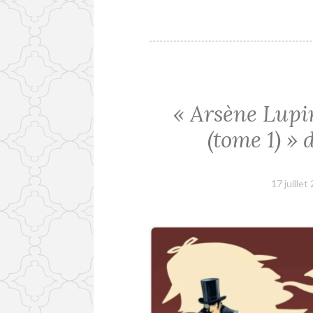
« Arsène Lupi
(tome 1) » d
17 juillet