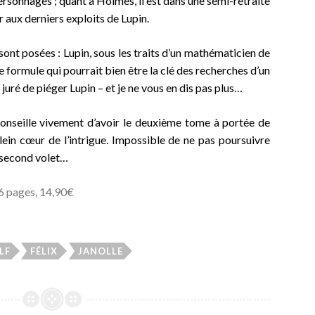
 personnages ; quant à Holmes, il est dans une semi-retraite
r aux derniers exploits de Lupin.
sont posées : Lupin, sous les traits d’un mathématicien de
e formule qui pourrait bien être la clé des recherches d’un
t juré de piéger Lupin – et je ne vous en dis pas plus…
 conseille vivement d’avoir le deuxième tome à portée de
lein cœur de l’intrigue. Impossible de ne pas poursuivre
 second volet…
6 pages, 14,90€
LF
FÉLIX
JANOLLE