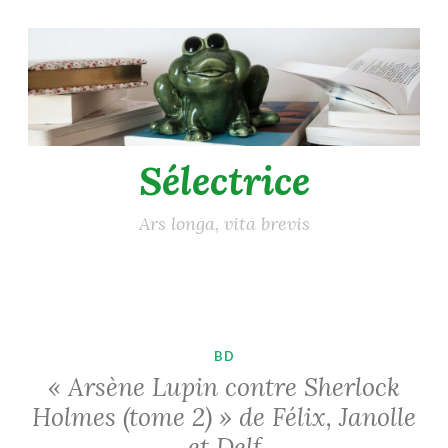
Accéder
au
contenu
principal
Sélectrice
Ars longa, vita brevis
BD
« Arsène Lupin contre Sherlock
Holmes (tome 2) » de Félix, Janolle
et Delf