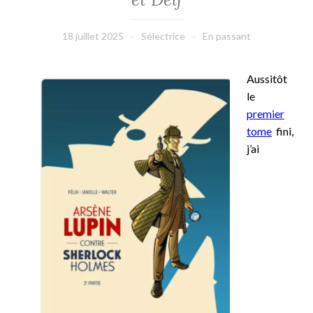
18 juillet 2025
Sélectrice
En passant
Aussitôt
le
premier
tome
fini,
j’ai