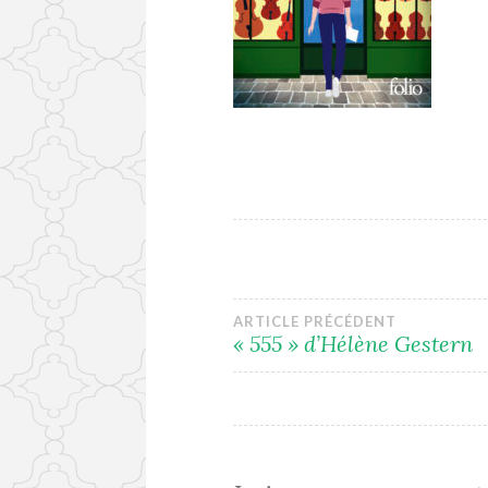
Navigation
ARTICLE PRÉCÉDENT
« 555 » d’Hélène Gestern
de
l’article