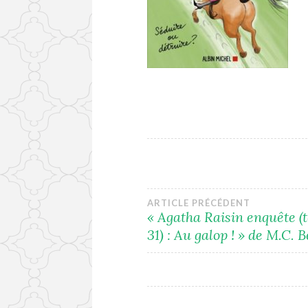
Navigation
ARTICLE PRÉCÉDENT
« Agatha Raisin enquête 
31) : Au galop ! » de M.C. 
de
l’article