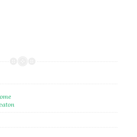
(tome
Beaton