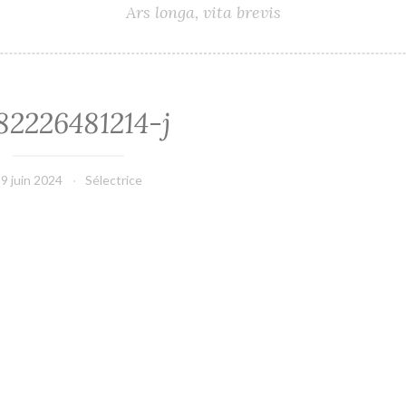
Ars longa, vita brevis
82226481214-j
9 juin 2024
Sélectrice