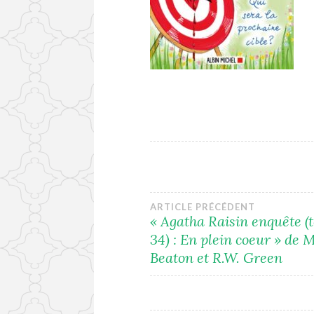
Navigation
ARTICLE PRÉCÉDENT
« Agatha Raisin enquête 
34) : En plein coeur » de 
de
Beaton et R.W. Green
l’article