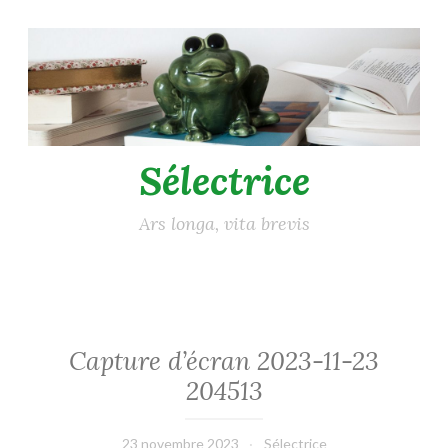
Accéder
au
contenu
principal
Sélectrice
Ars longa, vita brevis
Capture d’écran 2023-11-23
204513
23 novembre 2023
Sélectrice