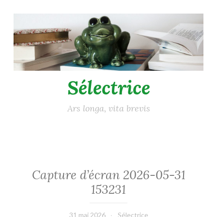
Accéder
au
contenu
principal
Sélectrice
Ars longa, vita brevis
Capture d’écran 2026-05-31
153231
31 mai 2026
Sélectrice