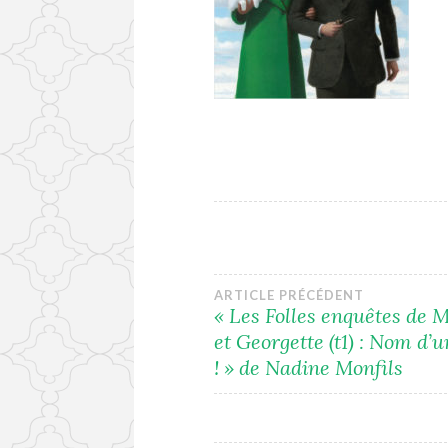
Navigation
ARTICLE PRÉCÉDENT
« Les Folles enquêtes de M
et Georgette (t1) : Nom d’
de
! » de Nadine Monfils
l’article