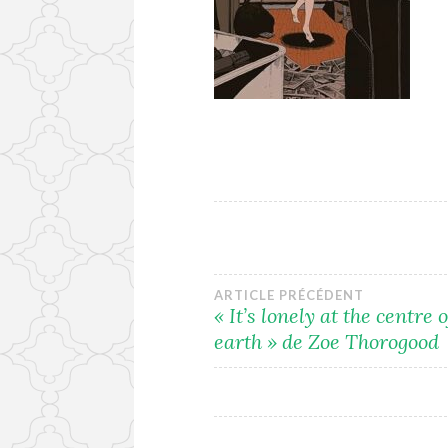
Navigation
ARTICLE PRÉCÉDENT
« It’s lonely at the centre 
earth » de Zoe Thorogood
de
l’article