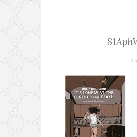
81Aph
14 