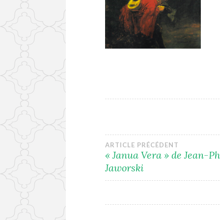
Navigation
ARTICLE PRÉCÉDENT
« Janua Vera » de Jean-Ph
Jaworski
de
l’article