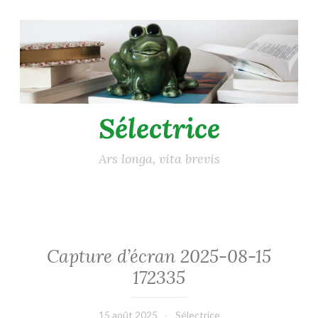
Accéder
au
contenu
principal
Sélectrice
Ars longa, vita brevis
Capture d’écran 2025-08-15
172335
15 août 2025
Sélectrice