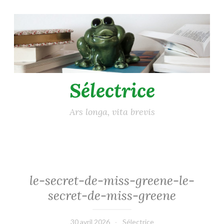
Accéder
au
contenu
principal
Sélectrice
Ars longa, vita brevis
le-secret-de-miss-greene-le-
secret-de-miss-greene
30 avril 2026
Sélectrice