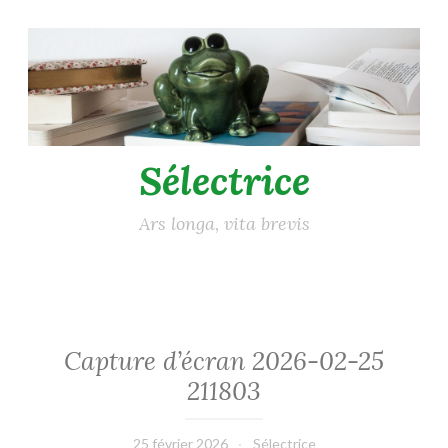
Accéder
au
contenu
principal
Sélectrice
Ars longa, vita brevis
Capture d’écran 2026-02-25
211803
25 février 2026
Sélectrice