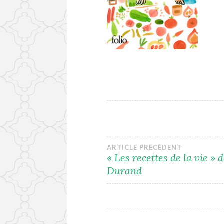
Navigation
ARTICLE PRÉCÉDENT
« Les recettes de la vie » 
Durand
de
l’article