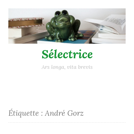
Accéder
au
contenu
principal
Sélectrice
Ars longa, vita brevis
Étiquette :
André Gorz