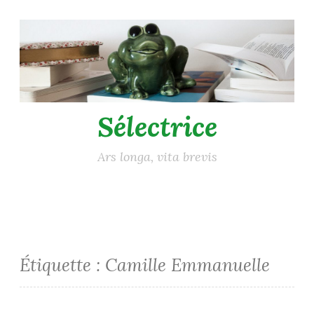
Accéder
au
contenu
principal
Sélectrice
Ars longa, vita brevis
Étiquette :
Camille Emmanuelle