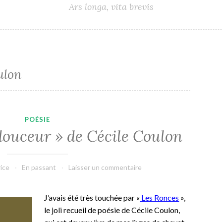
Ars longa, vita brevis
ulon
POÉSIE
douceur » de Cécile Coulon
rice
En passant
Laisser un commentaire
J’avais été très touchée par «
Les Ronces
»,
le joli recueil de poésie de Cécile Coulon,