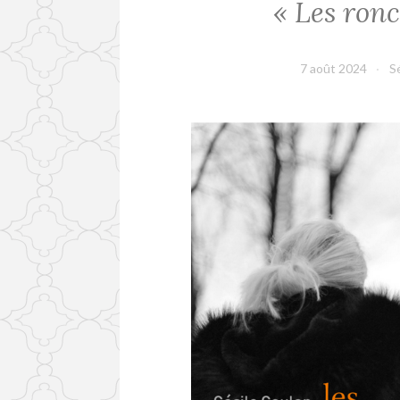
« Les ronc
7 août 2024
S