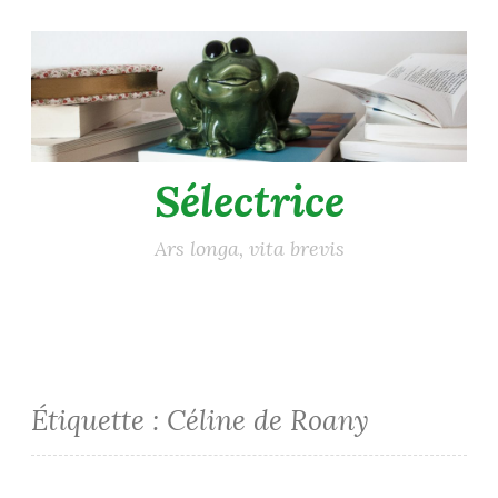
Accéder
au
contenu
principal
Sélectrice
Ars longa, vita brevis
Étiquette :
Céline de Roany