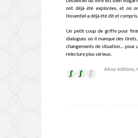
L’essentiel du li
v
re est bien vulg
a
r
ont déjà été explorées, et où 
l’essentiel a déjà été dit et compris
Un petit coup de griffe pour finir
dialogues où il manque des tirets,
changements de situation… pour un 
relecture plus sérieux.
Afnor éditions,