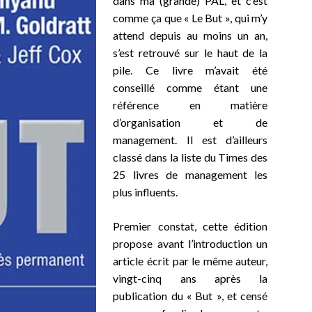
dans ma (grande) PAL, et c’est
comme ça que « Le But », qui m’y
attend depuis au moins un an,
s’est retrouvé sur le haut de la
pile. Ce livre m’avait été
conseillé comme étant une
référence en matière
d’organisation et de
management.
Il est d’ailleurs
classé dans la liste du Times des
25 livres de management les
plus influents.
Premier constat, cette édition
propose
avant l’introduction un
article écrit par le même auteur,
vingt-cinq ans après la
publication du « But », et censé