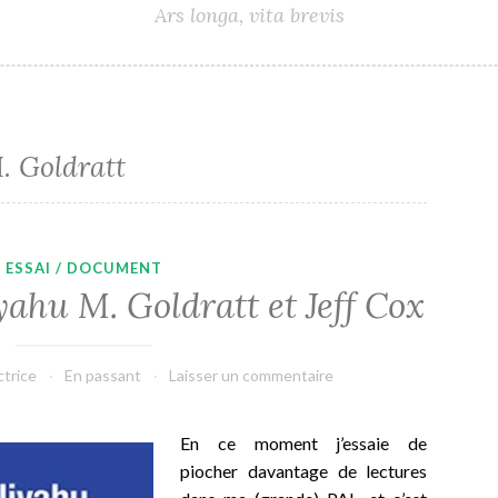
Ars longa, vita brevis
. Goldratt
ESSAI / DOCUMENT
iyahu M. Goldratt et Jeff Cox
ctrice
En passant
Laisser un commentaire
En ce moment j’essaie de
piocher davantage de lectures