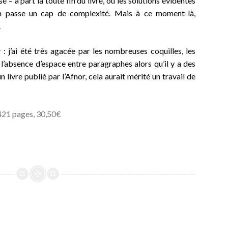
isé –
à part la toute fin du livre, où les solutions évidentes
on passe un cap de complexité. Mais à ce moment-là,
.
 : j’ai été très agacée par les nombreuses coquilles, les
 l’absence d’espace entre paragraphes alors qu’il y a des
livre publié par l’Afnor, cela aurait mérité un travail de
 421 pages, 30,50€