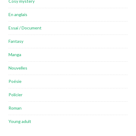
Cosy mystery
En anglais
Essai / Document
Fantasy
Manga
Nouvelles
Poésie
Policier
Roman
Young adult