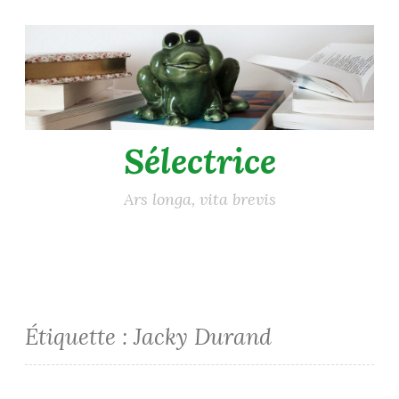
Accéder
au
contenu
principal
Sélectrice
Ars longa, vita brevis
Étiquette :
Jacky Durand