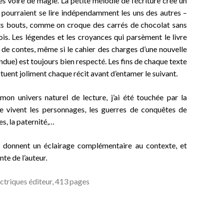
s voire de magie. La petite mélodie de l’écriture crée un
qui pourraient se lire indépendamment les uns des autres –
etits bouts, comme on croque des carrés de chocolat sans
ois. Les légendes et les croyances qui parsèment le livre
 de contes, même si le cahier des charges d’une nouvelle
endue) est toujours bien respecté. Les fins de chaque texte
tuent joliment chaque récit avant d’entamer le suivant.
mon univers naturel de lecture, j’ai été touchée par la
e vivent les personnages, les guerres de conquêtes de
ces,
la paternité,…
donnent un éclairage complémentaire au contexte, et
te de l’auteur.
ctriques éditeur, 413 pages