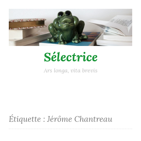
Accéder
au
contenu
principal
Sélectrice
Ars longa, vita brevis
Étiquette :
Jérôme Chantreau