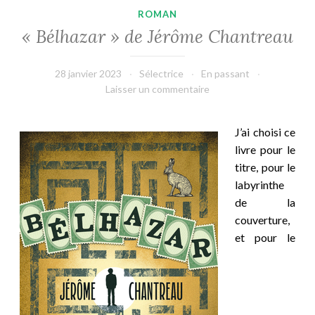
ROMAN
« Bélhazar » de Jérôme Chantreau
28 janvier 2023
Sélectrice
En passant
Laisser un commentaire
J’ai choisi ce
livre pour le
titre, pour le
labyrinthe
de la
couverture,
et pour le