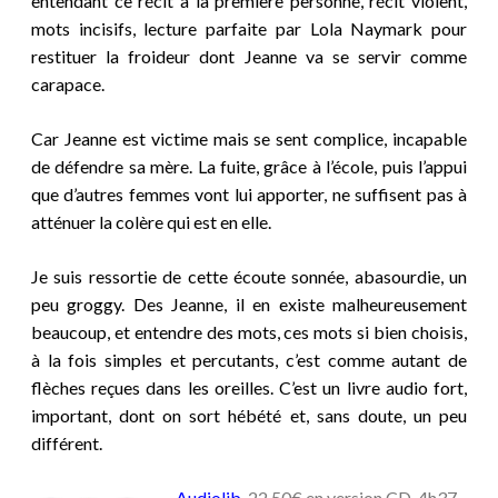
entendant ce récit à la première personne, récit violent,
mots incisifs, lecture parfaite par Lola Naymark pour
restituer la froideur dont Jeanne va se servir comme
carapace.
Car Jeanne est victime mais se sent complice, incapable
de défendre sa mère. La fuite, grâce à l’école, puis l’appui
que d’autres femmes vont lui apporter, ne suffisent pas à
atténuer la colère qui est en elle.
Je suis ressortie de cette écoute sonnée, abasourdie, un
peu groggy. Des Jeanne, il en existe malheureusement
beaucoup, et entendre des mots, ces mots si bien choisis,
à la fois simples et percutants, c’est comme autant de
flèches reçues dans les oreilles. C’est un livre audio fort,
important, dont on sort hébété et, sans doute, un peu
différent.
Audiolib
, 22,50€ en version CD, 4h37