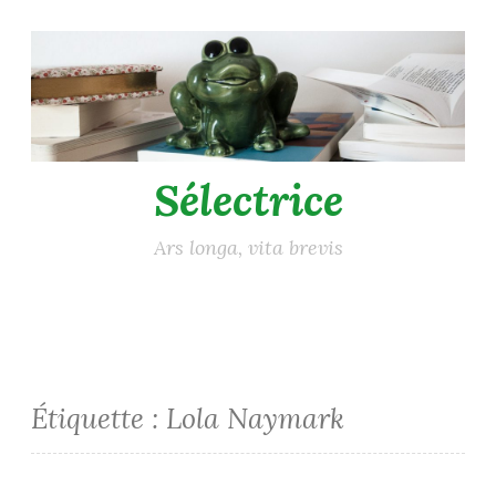
Accéder
au
contenu
principal
Sélectrice
Ars longa, vita brevis
Étiquette :
Lola Naymark