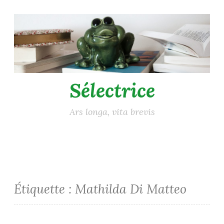
Accéder
au
contenu
principal
Sélectrice
Ars longa, vita brevis
Étiquette :
Mathilda Di Matteo