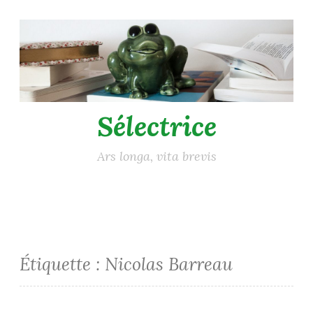
Accéder
au
contenu
principal
Sélectrice
Ars longa, vita brevis
Étiquette :
Nicolas Barreau