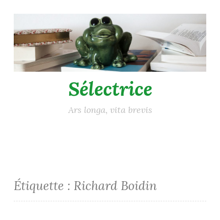
Accéder
au
contenu
principal
Sélectrice
Ars longa, vita brevis
Étiquette :
Richard Boidin