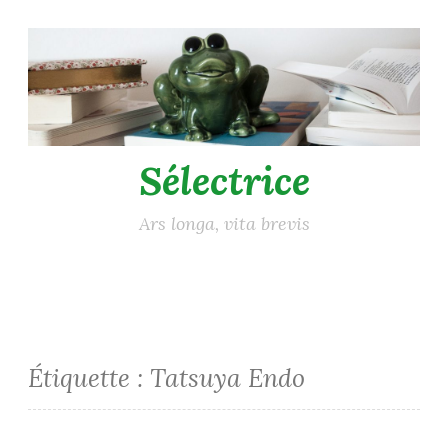
Accéder
au
contenu
principal
Sélectrice
Ars longa, vita brevis
Étiquette :
Tatsuya Endo