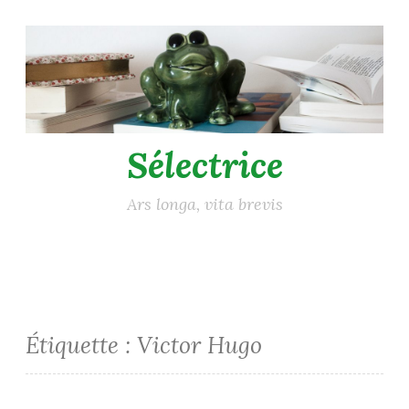
Accéder
au
contenu
principal
Sélectrice
Ars longa, vita brevis
Étiquette :
Victor Hugo