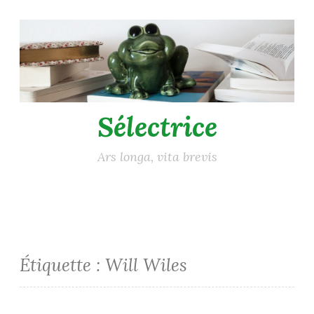
Accéder
au
contenu
principal
Sélectrice
Ars longa, vita brevis
Étiquette :
Will Wiles