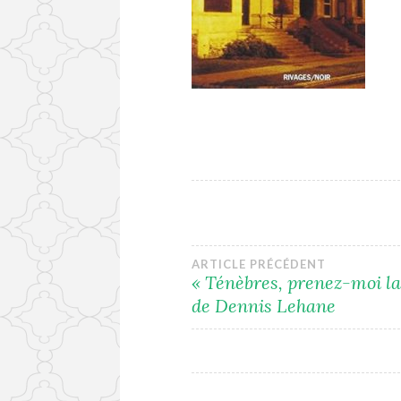
Navigation
ARTICLE PRÉCÉDENT
« Ténèbres, prenez-moi l
de Dennis Lehane
de
l’article