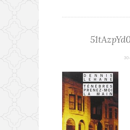
51tAzpYd
30