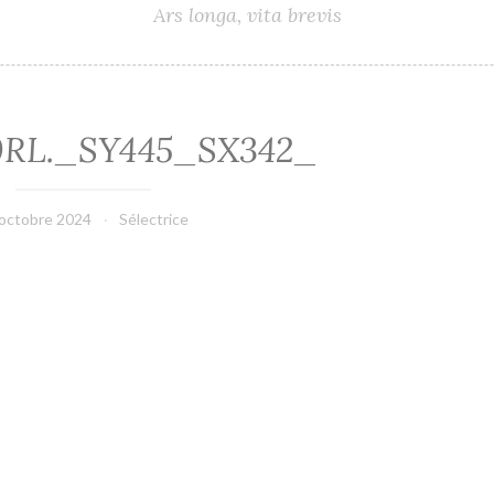
Ars longa, vita brevis
0RL._SY445_SX342_
 octobre 2024
Sélectrice