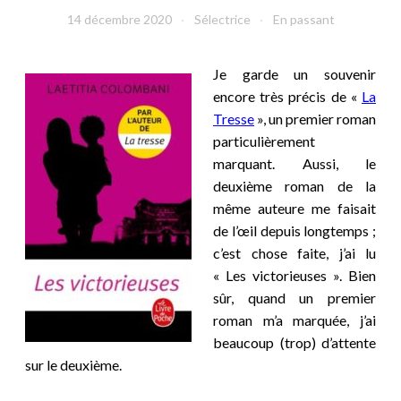
14 décembre 2020
Sélectrice
En passant
Je garde un souvenir
encore très précis de «
La
Tresse
», un premier roman
particulièrement
marquant. Aussi, le
deuxième roman de la
même auteure me faisait
de l’œil depuis longtemps ;
c’est chose faite, j’ai lu
« Les victorieuses ». Bien
sûr, quand un premier
roman m’a marquée, j’ai
beaucoup (trop) d’attente
sur le deuxième.