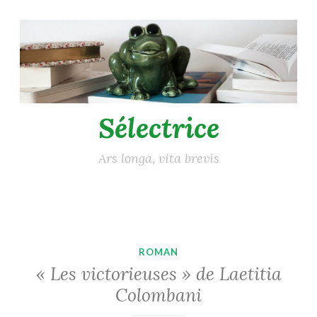
Accéder
au
contenu
principal
Sélectrice
Ars longa, vita brevis
ROMAN
« Les victorieuses » de Laetitia
Colombani